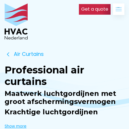
Get a quote
Air Curtains
Professional air
curtains
Maatwerk luchtgordijnen met
groot afschermingsvermogen
Krachtige luchtgordijnen
De professionele luchtgordijnen van HVAC Nederland zijn designluchtgordijnen met maximaal afschermvermogen. De luchtgordijnen zijn uitgevoerd met het unieke Jet-Flo hogedrukkameruitblaassysteem.
Show more