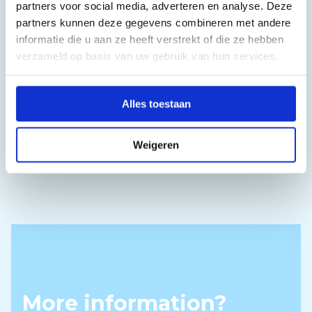
partners voor social media, adverteren en analyse. Deze
CIRCLEAIR
partners kunnen deze gegevens combineren met andere
Draaideurluchtgordijn
informatie die u aan ze heeft verstrekt of die ze hebben
verzameld op basis van uw gebruik van hun services.
OMNIVENT-VMR EN VMRB
Alles toestaan
Compact luchtgordijn voor draai- en
schuifdeuren
Weigeren
More information?