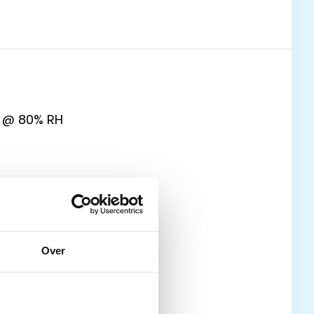
 @ 80% RH
 bij opstarten
Over
ij in bedrijf