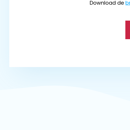
Download de
b