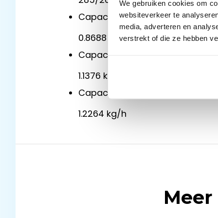
We gebruiken cookies om cont
websiteverkeer te analyseren
Capaciteiten bij 20
°C @ 40% RH
media, adverteren en analys
0.8688 kg/h
verstrekt of die ze hebben v
Capaciteiten bij 20
°C @ 60% RH
1.1376 kg/h
Capaciteiten bij 25
°C @ 60% RH
1.2264 kg/h
Meer 