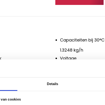
Capaciteiten bij 30
°C
1.3248 kg/h
k
Voltage
230 V / Ac
aal
Opgenomen vermogen
Details
2,7 kW
e druk
Opgenomen vermogen b
 van cookies
1,6 kW