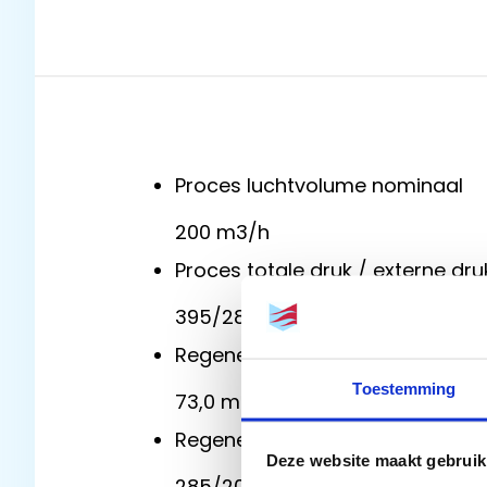
Proces luchtvolume nominaal
200 m3/h
Proces totale druk / externe dru
395/285 Pa
Regeneratie luchtvolume nomin
Toestemming
73,0 m3/h
Regeneratie totale druk / extern
Deze website maakt gebruik
285/205 Pa