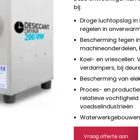
bij:
Droge luchtopslag in
regelen in onverwa
Bescherming tegen i
machineonderdelen, b
Koel- en vriescellen: 
verdampers, bij deur
Bescherming van elekt
Proces- en producti
relatieve vochtigheid
voedselindustrieën
Waterwerkgebouwen
Vraag offerte aan