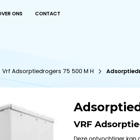
OVER ONS
CONTACT
Vrf Adsorptiedrogers 75 500 M H
Adsorptiedr
Adsorptie
VRF Adsorpti
Deze ontvochtiger kan