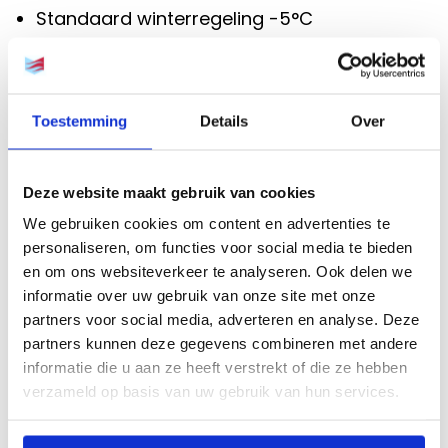
Standaard winterregeling -5°C
De MIRAC wordt geleverd inclusief
montage- en bedieningsvoorschriften.
Alle machines zijn getest op de goede
Toestemming
Details
Over
werking in onze fabriek voor de units
worden afgeleverd
Deze website maakt gebruik van cookies
De Mirac series worden geleverd compleet
We gebruiken cookies om content en advertenties te
met:
personaliseren, om functies voor social media te bieden
en om ons websiteverkeer te analyseren. Ook delen we
centrifugaal
informatie over uw gebruik van onze site met onze
partners voor social media, adverteren en analyse. Deze
ventilatoren
partners kunnen deze gegevens combineren met andere
scrollcompressoren
informatie die u aan ze heeft verstrekt of die ze hebben
verzameld op basis van uw gebruik van hun services.
hoge- en lagedrukbeveiligingen
filterdroger