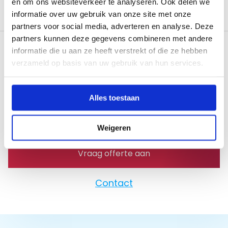
en om ons websiteverkeer te analyseren. Ook delen we
informatie over uw gebruik van onze site met onze
partners voor social media, adverteren en analyse. Deze
partners kunnen deze gegevens combineren met andere
informatie die u aan ze heeft verstrekt of die ze hebben
verzameld op basis van uw gebruik van hun services.
Meer informatie over dit
product?
Alles toestaan
Download de
brochure
voor meer informatie
of neem direct contact met ons op.
Weigeren
Vraag offerte aan
Contact