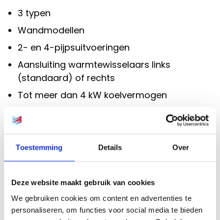
3 typen
Wandmodellen
2- en 4-pijpsuitvoeringen
Aansluiting warmtewisselaars links
(standaard) of rechts
Tot meer dan 4 kW koelvermogen
Tot meer dan 4 kW koelvermogen
Tot meer dan 7 kW verwarmingsvermogen
Toestemming
Details
Over
Geschikt voor LTV-systemen (lage
temperaturen)
Deze website maakt gebruik van cookies
Elektrische verwarmers 230 of 400 Volt
We gebruiken cookies om content en advertenties te
Laag geluidsniveau ≤ 23 dB(A)
personaliseren, om functies voor social media te bieden
Luchtvolume tot 860 m³/H